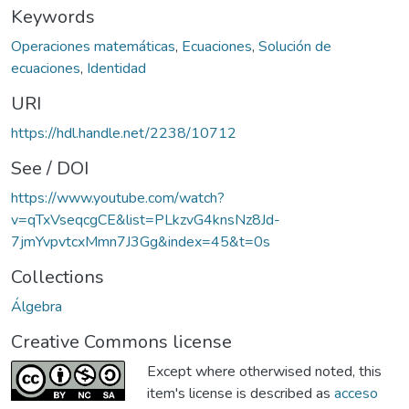
Keywords
Operaciones matemáticas
,
Ecuaciones
,
Solución de
ecuaciones
,
Identidad
URI
https://hdl.handle.net/2238/10712
See / DOI
https://www.youtube.com/watch?
v=qTxVseqcgCE&list=PLkzvG4knsNz8Jd-
7jmYvpvtcxMmn7J3Gg&index=45&t=0s
Collections
Álgebra
Creative Commons license
Except where otherwised noted, this
item's license is described as
acceso