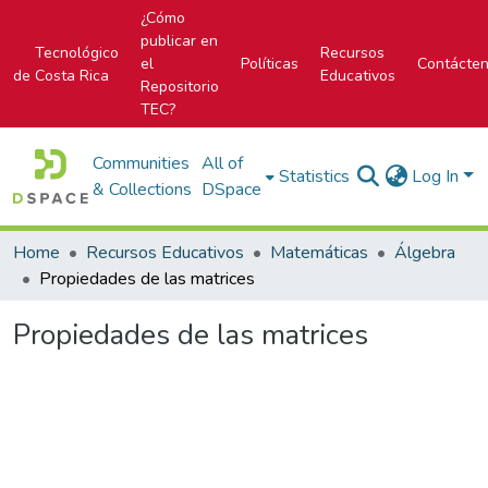
¿Cómo
publicar en
Tecnológico
Recursos
el
Políticas
Contácte
de Costa Rica
Educativos
Repositorio
TEC?
Communities
All of
Statistics
Log In
& Collections
DSpace
Home
Recursos Educativos
Matemáticas
Álgebra
Propiedades de las matrices
Propiedades de las matrices