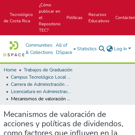
¿Cómo
publicar en
Tecnológico
Recursos
el
Políticas
Contácte
de Costa Rica
Educativos
Repositorio
TEC?
Communities
All of
Statistics
Log In
& Collections
DSpace
Home
Trabajos de Graduación
Campus Tecnológico Local San José
Carrera de Administración de Empresa
Licenciatura en Administración de Empresas
Mecanismos de valoración de acciones y políticas de dividendos, como factores que influyen en la imagen financiera y en la posibilidad de financiamiento de las empresas que conforman el mercado accionario costarricense
Mecanismos de valoración de
acciones y políticas de dividendos,
como factores que influyen en la