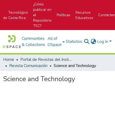
¿Cómo
publicar en
Tecnológico
Recursos
el
Políticas
Contácte
de Costa Rica
Educativos
Repositorio
TEC?
Communities
All of
Statistics
Log In
& Collections
DSpace
Home
Portal de Revistas del Instituto Tecnológico de Costa Rica
Revista Comunicación
Science and Technology
Science and Technology