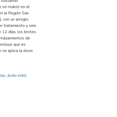
utilizando
 se realizó en el
n la Región San
, con un arreglo
or tratamiento y seis
e 12 días, los brotes
nraizamientos de
oncluye que es
se aplica la dosis
ulas
,
ácido indol