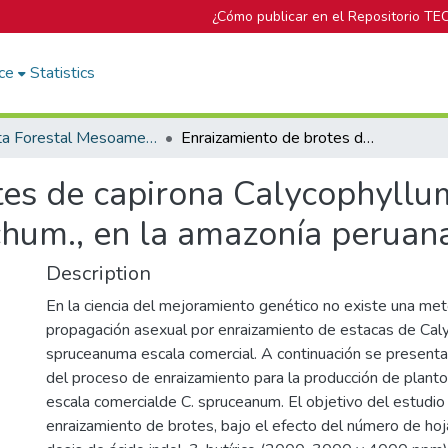
¿Cómo publicar en el Repositorio TE
ce
Statistics
Revista Forestal Mesoamericana Kurú
Enraizamiento de brotes de capirona Calycophyllum spruceanum (Benth.) Hook. f. ex Schum., en la amazonía peruana.
tes de capirona Calycophyll
Schum., en la amazonía peruan
Description
En la ciencia del mejoramiento genético no existe una met
propagación asexual por enraizamiento de estacas de Cal
spruceanuma escala comercial. A continuación se present
del proceso de enraizamiento para la producción de planto
escala comercialde C. spruceanum. El objetivo del estudio 
enraizamiento de brotes, bajo el efecto del número de hoja