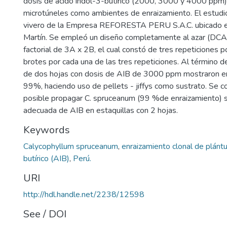
dosis de ácido indol-3-butírico (2000, 3000 y 4000 ppm) 
microtúneles como ambientes de enraizamiento. El estudio
vivero de la Empresa REFORESTA PERU S.A.C. ubicado e
Martín. Se empleó un diseño completamente al azar (DCA)
factorial de 3A x 2B, el cual constó de tres repeticiones p
brotes por cada una de las tres repeticiones. Al término d
de dos hojas con dosis de AIB de 3000 ppm mostraron e
99%, haciendo uso de pellets - jiffys como sustrato. Se c
posible propagar C. spruceanum (99 %de enraizamiento) si 
adecuada de AIB en estaquillas con 2 hojas.
Keywords
Calycophyllum spruceanum
,
enraizamiento clonal de plánt
butírico (AIB)
,
Perú.
URI
http://hdl.handle.net/2238/12598
See / DOI