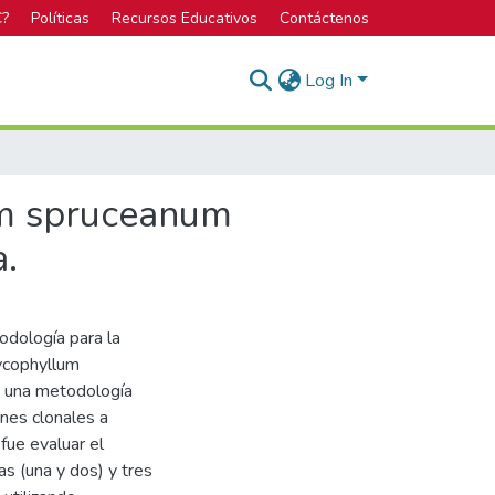
C?
Políticas
Recursos Educativos
Contáctenos
Log In
um spruceanum
a.
odología para la
ycophyllum
a una metodología
nes clonales a
fue evaluar el
s (una y dos) y tres