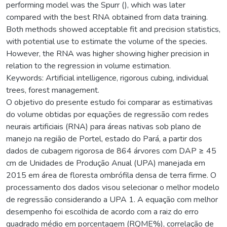
performing model was the Spurr (), which was later
compared with the best RNA obtained from data training.
Both methods showed acceptable fit and precision statistics,
with potential use to estimate the volume of the species.
However, the RNA was higher showing higher precision in
relation to the regression in volume estimation.
Keywords: Artificial intelligence, rigorous cubing, individual
trees, forest management.
O objetivo do presente estudo foi comparar as estimativas
do volume obtidas por equações de regressão com redes
neurais artificiais (RNA) para áreas nativas sob plano de
manejo na região de Portel, estado do Pará, a partir dos
dados de cubagem rigorosa de 864 árvores com DAP ≥ 45
cm de Unidades de Produção Anual (UPA) manejada em
2015 em área de floresta ombrófila densa de terra firme. O
processamento dos dados visou selecionar o melhor modelo
de regressão considerando a UPA 1. A equação com melhor
desempenho foi escolhida de acordo com a raiz do erro
quadrado médio em porcentagem (RQME%), correlação de