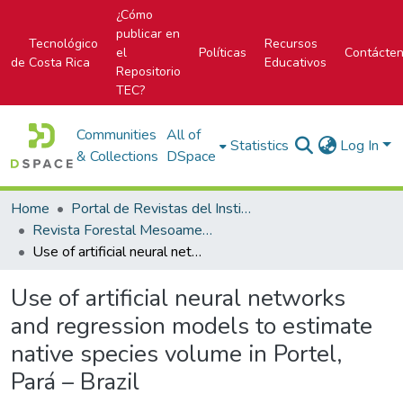
¿Cómo
publicar en
Tecnológico
Recursos
el
Políticas
Contácte
de Costa Rica
Educativos
Repositorio
TEC?
Communities
All of
Statistics
Log In
& Collections
DSpace
Home
Portal de Revistas del Instituto Tecnológico de Costa Rica
Revista Forestal Mesoamericana Kurú
Use of artificial neural networks and regression models to estimate native species volume in Portel, Pará – Brazil
Use of artificial neural networks
and regression models to estimate
native species volume in Portel,
Pará – Brazil