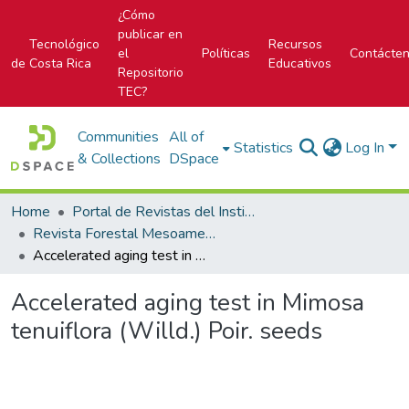
¿Cómo
publicar en
Tecnológico
Recursos
el
Políticas
Contácte
de Costa Rica
Educativos
Repositorio
TEC?
Communities
All of
Statistics
Log In
& Collections
DSpace
Home
Portal de Revistas del Instituto Tecnológico de Costa Rica
Revista Forestal Mesoamericana Kurú
Accelerated aging test in Mimosa tenuiflora (Willd.) Poir. seeds
Accelerated aging test in Mimosa
tenuiflora (Willd.) Poir. seeds