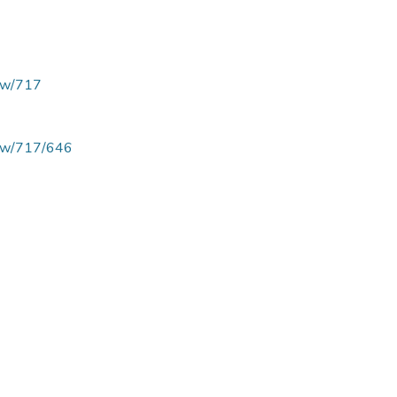
view/717
/view/717/646