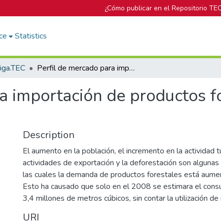
¿Cómo publicar en el Repositorio TE
ce
Statistics
tiga.TEC
Perfil de mercado para importación de productos forestales en América Central
a importación de productos f
Description
El aumento en la población, el incremento en la actividad tu
actividades de exportación y la deforestación son algunas
las cuales la demanda de productos forestales está aumen
Esto ha causado que solo en el 2008 se estimara el cons
3,4 millones de metros cúbicos, sin contar la utilización d
URI