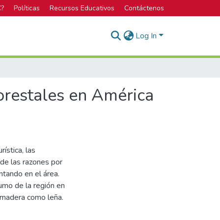
C?
Políticas
Recursos Educativos
Contáctenos
Log In
orestales en América
rística, las
 de las razones por
tando en el área.
umo de la región en
e madera como leña.