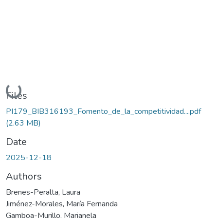
Loading...
Files
PI179_BIB316193_Fomento_de_la_competitividad....pdf
(2.63 MB)
Date
2025-12-18
Authors
Brenes-Peralta, Laura
Jiménez-Morales, María Fernanda
Gamboa-Murillo, Marianela