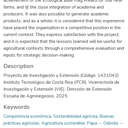
achievement of the Ecological Blue Flag Award for four new
farms, and d) the close integration of academia and
producers. It was also possible to generate academic
products, and as a whole, it is considered that this experience
have placed the organization in a competitive position in the
current context. They express satisfaction with the project,
and it is expected that the lessons learned will be useful for
agricultural contexts through a comprehensive evaluation and
inputs for strategic decision-making.
Description
Proyecto de Investigación y Extensión (Código: 1431042)
Instituto Tecnológico de Costa Rica (ITCR). Vicerrectoría de
Investigación y Extensión (VIE). Dirección de Extensión.
Escuela de Agronegocios, 2025
Keywords
Competencia económica
,
Sostenibilidad agrícola
,
Buenas
prácticas agrícolas
,
Agricultura sostenible
,
Papa -- Cebolla --