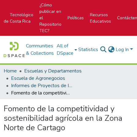
¿Cómo
publicar en
Tecnológico
Recursos
el
Políticas
Contácte
de Costa Rica
Educativos
Repositorio
TEC?
Communities
All of
Statistics
Log In
& Collections
DSpace
Home
Escuelas y Departamentos
Escuela de Agronegocios
Informes de Proyectos de Investigación
Fomento de la competitividad y sostenibilidad agrícola en la Zona Norte de Cartago
Fomento de la competitividad y
sostenibilidad agrícola en la Zona
Norte de Cartago