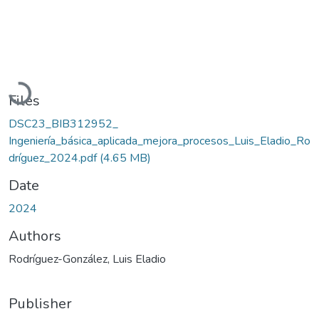
Loading...
Files
DSC23_BIB312952_
Ingeniería_básica_aplicada_mejora_procesos_Luis_Eladio_Ro
dríguez_2024.pdf
(4.65 MB)
Date
2024
Authors
Rodríguez-González, Luis Eladio
Publisher