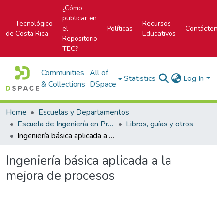
¿Cómo
publicar en
Tecnológico
Recursos
el
Políticas
Contácte
de Costa Rica
Educativos
Repositorio
TEC?
Communities
All of
Statistics
Log In
& Collections
DSpace
Home
Escuelas y Departamentos
Escuela de Ingeniería en Producción Industrial
Libros, guías y otros
Ingeniería básica aplicada a la mejora de procesos
Ingeniería básica aplicada a la
mejora de procesos