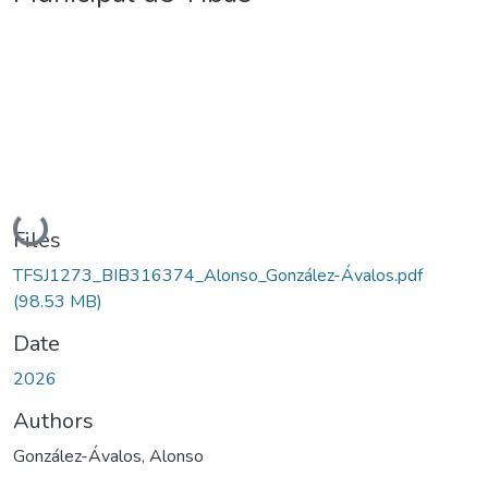
Loading...
Files
TFSJ1273_BIB316374_Alonso_González-Ávalos.pdf
(98.53 MB)
Date
2026
Authors
González-Ávalos, Alonso