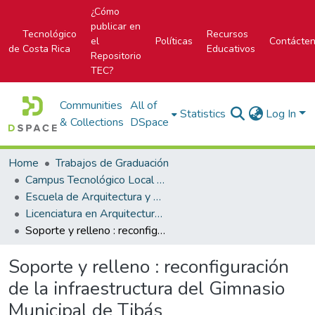
¿Cómo
publicar en
Tecnológico
Recursos
el
Políticas
Contácte
de Costa Rica
Educativos
Repositorio
TEC?
Communities
All of
Statistics
Log In
& Collections
DSpace
Home
Trabajos de Graduación
Campus Tecnológico Local San José
Escuela de Arquitectura y Urbanismo
Licenciatura en Arquitectura y Urbanismo
Soporte y relleno : reconfiguración de la infraestructura del Gimnasio Municipal de Tibás
Soporte y relleno : reconfiguración
de la infraestructura del Gimnasio
Municipal de Tibás