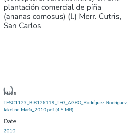
plantación comercial de piña
(ananas comosus) (l.) Merr. Cutris,
San Carlos
Loading...
Files
TFSC1123_BIB126119_TFG_AGRO_Rodríguez-Rodríguez,
Jakeline María_2010.pdf
(4.5 MB)
Date
2010