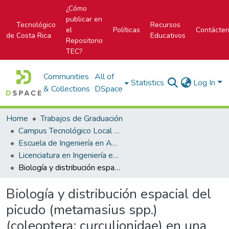
¿Cómo
publicar en
Tecnológico
Recursos
el
Políticas
Contácte
de Costa Rica
Educativos
Repositorio
TEC?
Communities
All of
Statistics
Log In
& Collections
DSpace
Home
Trabajos de Graduación
Campus Tecnológico Local San Carlos
Escuela de Ingeniería en Agronomía
Licenciatura en Ingeniería en Agronomía
Biología y distribución espacial del picudo (metamasius spp.) (coleoptera: curculionidae) en una plantación comercial de piña (ananas comosus) (l.) Merr. Cutris, San Carlos
Biología y distribución espacial del
picudo (metamasius spp.)
(coleoptera: curculionidae) en una