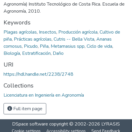
Agronomía) Instituto Tecnológico de Costa Rica. Escuela de
Agronomía, 2010.
Keywords
Plagas agrícolas
,
Insectos
,
Producción agrícola
,
Cultivo de
piña
,
Prácticas agrícolas
,
Cutris -- Bella Vista
,
Ananas
comosus
,
Picudo
,
Piña
,
Metamasius spp
,
Ciclo de vida
,
Biología
,
Estratificación
,
Daño
URI
https://hdl.handle.net/2238/2748
Collections
Licenciatura en Ingeniería en Agronomía
Full item page
DSpace software
copyright © 2002-2026
LYRASIS
Cookie settings
Accessibility settings
Send Feedback