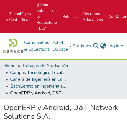
¿Cómo
publicar en
Tecnológico
Recursos
el
Políticas
Contácte
de Costa Rica
Educativos
Repositorio
TEC?
Communities
All of
Statistics
Log In
& Collections
DSpace
Home
Trabajos de Graduación
Campus Tecnológico Local San Carlos
Carrera de Ingeniería en Computación
Bachillerato en Ingeniería en Computación
OpenERP y Android, D&T Network Solutions S.A.
OpenERP y Android, D&T Network
Solutions S.A.