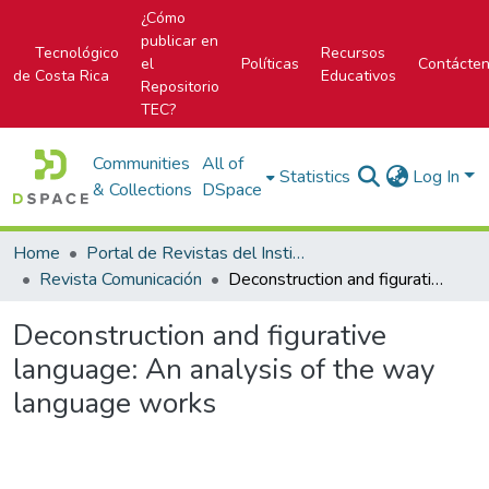
¿Cómo
publicar en
Tecnológico
Recursos
el
Políticas
Contácte
de Costa Rica
Educativos
Repositorio
TEC?
Communities
All of
Statistics
Log In
& Collections
DSpace
Home
Portal de Revistas del Instituto Tecnológico de Costa Rica
Revista Comunicación
Deconstruction and figurative language: An analysis of the way language works
Deconstruction and figurative
language: An analysis of the way
language works