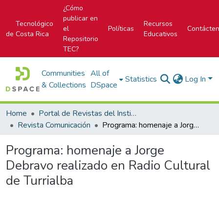
¿Cómo
publicar en
Tecnológico
Recursos
el
Políticas
Contácte
de Costa Rica
Educativos
Repositorio
TEC?
Communities
All of
Statistics
Log In
& Collections
DSpace
Home
Portal de Revistas del Instituto Tecnológico de Costa Rica
Revista Comunicación
Programa: homenaje a Jorge Debravo realizado en Radio Cultural de Turrialba
Programa: homenaje a Jorge
Debravo realizado en Radio Cultural
de Turrialba