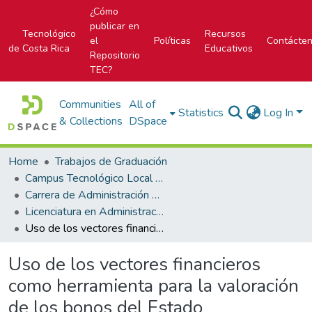
¿Cómo
publicar en
Tecnológico
Recursos
el
Políticas
Contácte
de Costa Rica
Educativos
Repositorio
TEC?
Communities
All of
Statistics
Log In
& Collections
DSpace
Home
Trabajos de Graduación
Campus Tecnológico Local San José
Carrera de Administración de Empresa
Licenciatura en Administración de Empresas
Uso de los vectores financieros como herramienta para la valoración de los bonos del Estado Costarricense por parte de entidades administradoras de fondos de inversión
Uso de los vectores financieros
como herramienta para la valoración
de los bonos del Estado