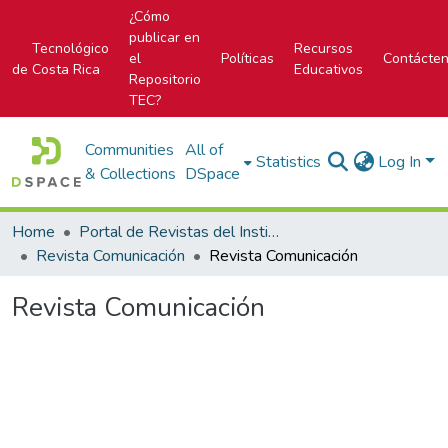
¿Cómo
publicar en
Tecnológico
Recursos
el
Políticas
Contácte
de Costa Rica
Educativos
Repositorio
TEC?
Communities
All of
Statistics
Log In
& Collections
DSpace
Home
Portal de Revistas del Instituto Tecnológico de Costa Rica
Revista Comunicación
Revista Comunicación
Revista Comunicación