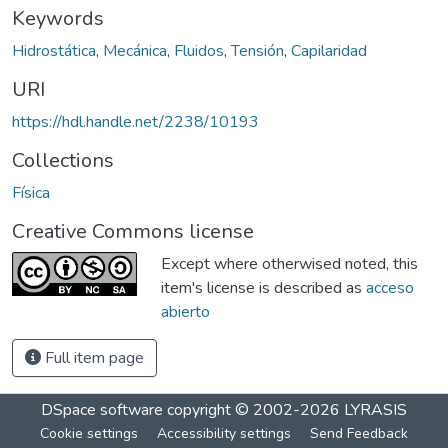
Keywords
Hidrostática
,
Mecánica
,
Fluidos
,
Tensión
,
Capilaridad
URI
https://hdl.handle.net/2238/10193
Collections
Física
Creative Commons license
Except where otherwised noted, this
item's license is described as
acceso
abierto
Full item page
DSpace software
copyright © 2002-2026
LYRASIS
Cookie settings
Accessibility settings
Send Feedback