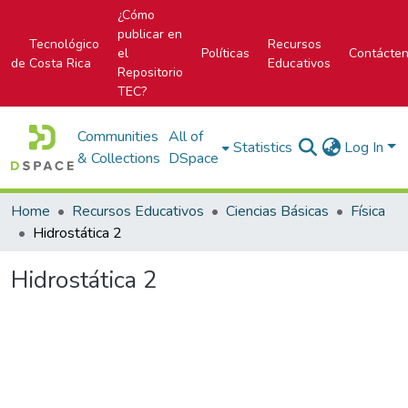
¿Cómo
publicar en
Tecnológico
Recursos
el
Políticas
Contácte
de Costa Rica
Educativos
Repositorio
TEC?
Communities
All of
Statistics
Log In
& Collections
DSpace
Home
Recursos Educativos
Ciencias Básicas
Física
Hidrostática 2
Hidrostática 2