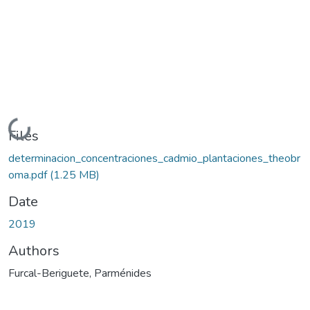
Loading...
Files
determinacion_concentraciones_cadmio_plantaciones_theobr
oma.pdf
(1.25 MB)
Date
2019
Authors
Furcal-Beriguete, Parménides