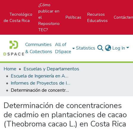
¿Cómo
publicar en
Tecnológico
Recursos
el
Políticas
Contácte
de Costa Rica
Educativos
Repositorio
TEC?
Communities
All of
Statistics
Log In
& Collections
DSpace
Home
Escuelas y Departamentos
Escuela de Ingeniería en Agronomía
Informes de Proyectos de Investigación
Determinación de concentraciones de cadmio en plantaciones de cacao (Theobroma cacao L.) en Costa Rica
Determinación de concentraciones
de cadmio en plantaciones de cacao
(Theobroma cacao L.) en Costa Rica