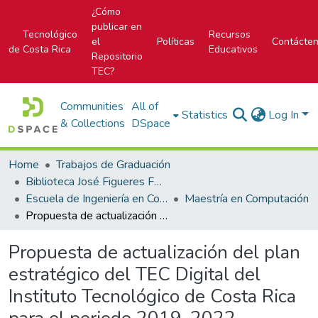
¿Cómo
publicar en
Tecnológico
Recursos
el
Políticas
Contácte
de Costa Rica
Educativos
Repositorio
TEC?
Communities
All of
Statistics
Log In
& Collections
DSpace
Home
Trabajos de Graduación
Biblioteca José Figueres Ferrer
Escuela de Ingeniería en Computación
Maestría en Computación
Propuesta de actualización del plan estratégico del TEC Digital del Instituto Tecnológico de Costa Rica para el periodo 2019-2022
Propuesta de actualización del plan
estratégico del TEC Digital del
Instituto Tecnológico de Costa Rica