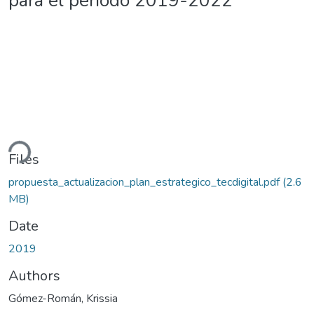
para el periodo 2019-2022
ading...
Files
propuesta_actualizacion_plan_estrategico_tecdigital.pdf
(2.6
MB)
Date
2019
Authors
Gómez-Román, Krissia