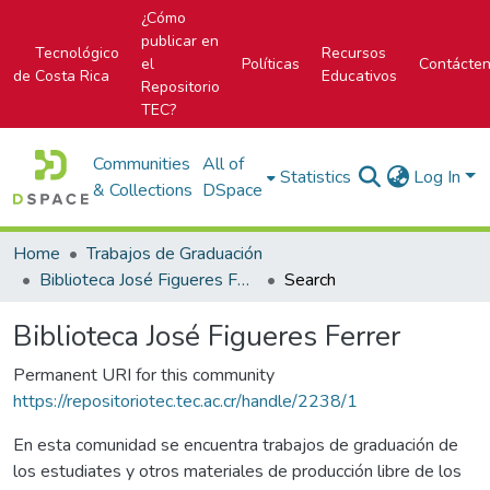
¿Cómo
publicar en
Tecnológico
Recursos
el
Políticas
Contácte
de Costa Rica
Educativos
Repositorio
TEC?
Communities
All of
Statistics
Log In
& Collections
DSpace
Home
Trabajos de Graduación
Biblioteca José Figueres Ferrer
Search
Biblioteca José Figueres Ferrer
Permanent URI for this community
https://repositoriotec.tec.ac.cr/handle/2238/1
En esta comunidad se encuentra trabajos de graduación de
los estudiates y otros materiales de producción libre de los