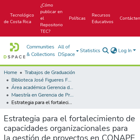
¿Cómo
publicar en
Tecnológico
Recursos
el
Políticas
Contácte
de Costa Rica
Educativos
Repositorio
TEC?
Communities
All of
Statistics
Log In
& Collections
DSpace
Home
Trabajos de Graduación
Biblioteca José Figueres Ferrer
Área académica Gerencia de Proyectos
Maestría en Gerencia de Proyectos
Estrategia para el fortalecimiento de capacidades organizacionales para la gestión de proyectos en CONAPE
Estrategia para el fortalecimiento de
capacidades organizacionales para
la gestión de proyectos en CONAPE