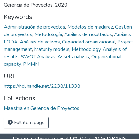
Gerencia de Proyectos, 2020
Keywords
Administración de proyectos
,
Modelos de madurez
,
Gestión
de proyectos
,
Metodología
,
Análisis de resultados
,
Análisis
FODA
,
Análisis de activos
,
Capacidad organizacional
,
Project
management
,
Maturity models
,
Methodology
,
Analysis of
results
,
SWOT Analysis
,
Asset analysis
,
Organizational
capacity
,
PMMM
URI
https://hdl.handle.net/2238/11338
Collections
Maestría en Gerencia de Proyectos
Full item page
DSpace software
copyright © 2002-2026
LYRASIS