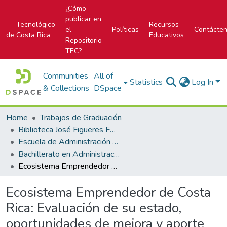
¿Cómo
publicar en
Tecnológico
Recursos
el
Políticas
Contácte
de Costa Rica
Educativos
Repositorio
TEC?
Communities
All of
Statistics
Log In
& Collections
DSpace
Home
Trabajos de Graduación
Biblioteca José Figueres Ferrer
Escuela de Administración de Empresas
Bachillerato en Administración de Empresas
Ecosistema Emprendedor de Costa Rica: Evaluación de su estado, oportunidades de mejora y aporte de una herramienta que compendie los hallazgos obtenidos en la investigación, facilitando el control y monitoreo periódico del Ecosistema, así como la difusión de la información resultante hacia los agentes pertinentes.
Ecosistema Emprendedor de Costa
Rica: Evaluación de su estado,
oportunidades de mejora y aporte