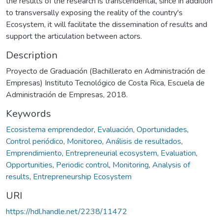
the results of the research is transcendental, since in addition
to transversally exposing the reality of the country's
Ecosystem, it will facilitate the dissemination of results and
support the articulation between actors.
Description
Proyecto de Graduación (Bachillerato en Administración de
Empresas) Instituto Tecnológico de Costa Rica, Escuela de
Administración de Empresas, 2018.
Keywords
Ecosistema emprendedor
,
Evaluación
,
Oportunidades
,
Control periódico
,
Monitoreo
,
Análisis de resultados
,
Emprendimiento
,
Entrepreneurial ecosystem
,
Evaluation
,
Opportunities
,
Periodic control
,
Monitoring
,
Analysis of
results
,
Entrepreneurship Ecosystem
URI
https://hdl.handle.net/2238/11472