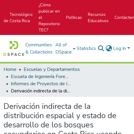
¿Cómo
publicar en
Tecnológico
Recursos
el
Políticas
Contácte
de Costa Rica
Educativos
Repositorio
TEC?
Communities
All of
Statistics
Log In
& Collections
DSpace
Home
Escuelas y Departamentos
Escuela de Ingeniería Forestal
Informes de Proyectos de Investigación
Derivación indirecta de la distribución espacial y estado de desarrollo de los bosques secundarios en Costa Rica usando imágenes satelitales de mediana resolución espacial. Documento I
Derivación indirecta de la
distribución espacial y estado de
desarrollo de los bosques