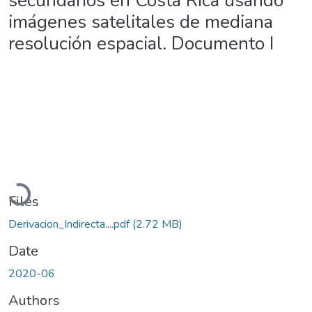
secundarios en Costa Rica usando
imágenes satelitales de mediana
resolución espacial. Documento I
Loading...
Files
Derivacion_Indirecta....pdf
(2.72 MB)
Date
2020-06
Authors