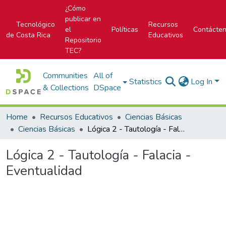
¿Cómo
publicar en
Tecnológico
Recursos
el
Políticas
Contácte
de Costa Rica
Educativos
Repositorio
TEC?
Communities
All of
Statistics
Log In
& Collections
DSpace
Home
Recursos Educativos
Ciencias Básicas
Ciencias Básicas
Lógica 2 - Tautología - Falacia - Eventualidad
Lógica 2 - Tautología - Falacia -
Eventualidad