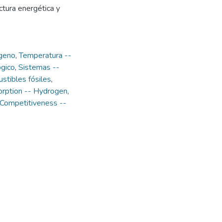
ctura energética y
geno
,
Temperatura --
ógico
,
Sistemas --
stibles fósiles
,
rption -- Hydrogen
,
Competitiveness --