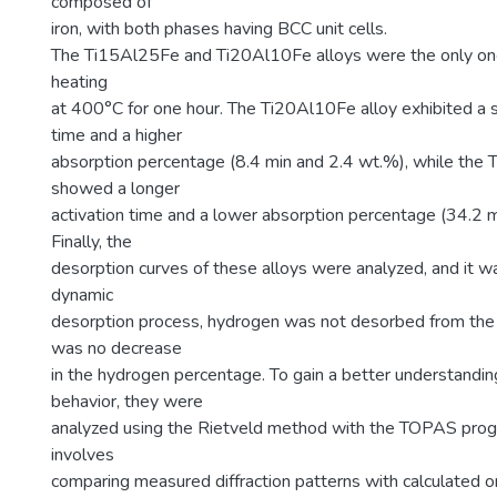
composed of
iron, with both phases having BCC unit cells.
The Ti15Al25Fe and Ti20Al10Fe alloys were the only ones
heating
at 400°C for one hour. The Ti20Al10Fe alloy exhibited a s
time and a higher
absorption percentage (8.4 min and 2.4 wt.%), while the
showed a longer
activation time and a lower absorption percentage (34.2 
Finally, the
desorption curves of these alloys were analyzed, and it was
dynamic
desorption process, hydrogen was not desorbed from the
was no decrease
in the hydrogen percentage. To gain a better understanding
behavior, they were
analyzed using the Rietveld method with the TOPAS prog
involves
comparing measured diffraction patterns with calculated on