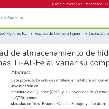
¿Cómo publicar en el Repositorio TE
ce
Statistics
Biblioteca José Figueres Ferrer
Escuela de Ciencia e Ingeniería de los Materiales
idad de almacenamiento de hi
as Ti-Al-Fe al variar su com
Abstract
Este proyecto ha sido desarrollado en colaboración con el
Investigación en
Metalurgia de Quebec (CMQ) y la Universidad de Quebec 
(UQTR), ambos
ubicados en Trois-Rivières, Canadá. El objetivo fue dismin