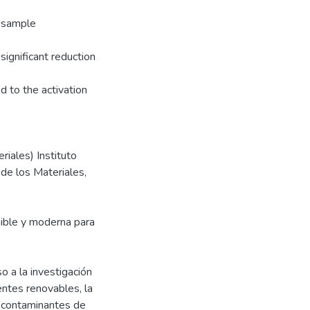
h sample
ignificant reduction
to the activation
riales) Instituto
 de los Materiales,
enible y moderna para
so a la investigación
uentes renovables, la
s contaminantes de