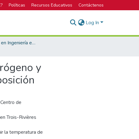
C?
Políticas
Recursos Educativos
Contáctenos
Log In
Licenciatura en Ingeniería en Materiales
drógeno y
posición
 Centro de
en Trois-Rivières
uir la temperatura de