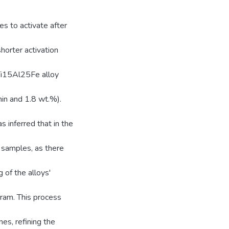
 to activate after
horter activation
 Ti15Al25Fe alloy
min and 1.8 wt.%).
 inferred that in the
 samples, as there
 of the alloys'
ram. This process
es, refining the