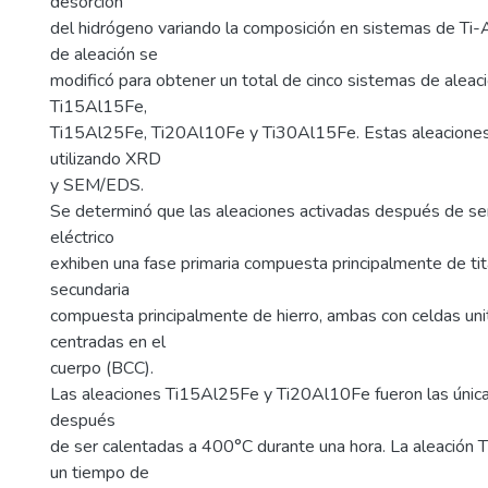
desorción
del hidrógeno variando la composición en sistemas de Ti-A
de aleación se
modificó para obtener un total de cinco sistemas de aleac
Ti15Al15Fe,
Ti15Al25Fe, Ti20Al10Fe y Ti30Al15Fe. Estas aleaciones 
utilizando XRD
y SEM/EDS.
Se determinó que las aleaciones activadas después de ser
eléctrico
exhiben una fase primaria compuesta principalmente de tit
secundaria
compuesta principalmente de hierro, ambas con celdas unit
centradas en el
cuerpo (BCC).
Las aleaciones Ti15Al25Fe y Ti20Al10Fe fueron las única
después
de ser calentadas a 400°C durante una hora. La aleación
un tiempo de