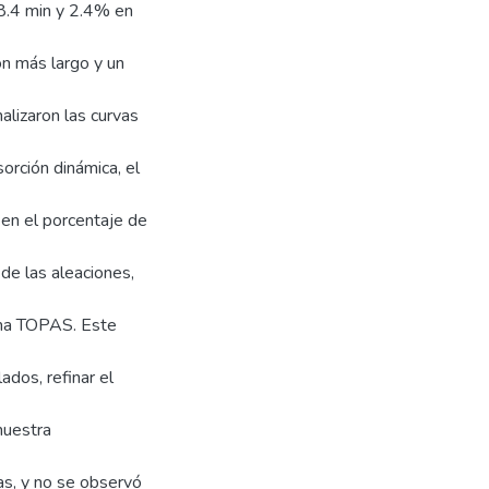
(8.4 min y 2.4% en
n más largo y un
alizaron las curvas
orción dinámica, el
 en el porcentaje de
e las aleaciones,
ama TOPAS. Este
ados, refinar el
muestra
as, y no se observó