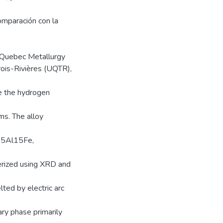
omparación con la
e Quebec Metallurgy
rois-Rivières (UQTR),
se the hydrogen
ms. The alloy
i15Al15Fe,
erized using XRD and
ted by electric arc
ry phase primarily