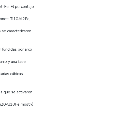
l-Fe. El porcentaje
iones: Ti10Al2Fe,
se caracterizaron
 fundidas por arco
anio y una fase
arias cúbicas
s que se activaron
 Ti20Al10Fe mostró