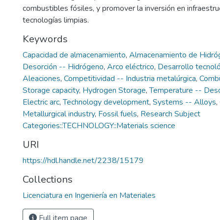
combustibles fósiles, y promover la inversión en infraestru
tecnologías limpias.
Keywords
Capacidad de almacenamiento
,
Almacenamiento de Hidró
Desorción -- Hidrógeno
,
Arco eléctrico
,
Desarrollo tecnol
Aleaciones
,
Competitividad -- Industria metalúrgica
,
Combu
Storage capacity
,
Hydrogen Storage
,
Temperature -- Deso
Electric arc
,
Technology development
,
Systems -- Alloys
,
Metallurgical industry
,
Fossil fuels
,
Research Subject
Categories::TECHNOLOGY::Materials science
URI
https://hdl.handle.net/2238/15179
Collections
Licenciatura en Ingeniería en Materiales
Full item page