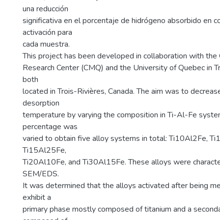
una reducción
significativa en el porcentaje de hidrógeno absorbido en c
activación para
cada muestra.
This project has been developed in collaboration with th
Research Center (CMQ) and the University of Quebec in T
both
located in Trois-Rivières, Canada. The aim was to decrea
desorption
temperature by varying the composition in Ti-Al-Fe syste
percentage was
varied to obtain five alloy systems in total: Ti10Al2Fe, T
Ti15Al25Fe,
Ti20Al10Fe, and Ti30Al15Fe. These alloys were charact
SEM/EDS.
It was determined that the alloys activated after being mel
exhibit a
primary phase mostly composed of titanium and a seconda