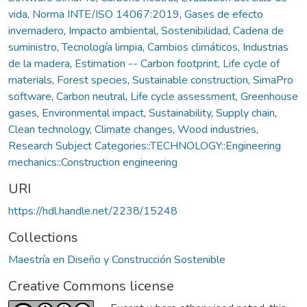
vida
,
Norma INTE/ISO 14067:2019
,
Gases de efecto
invernadero
,
Impacto ambiental
,
Sostenibilidad
,
Cadena de
suministro
,
Tecnología limpia
,
Cambios climáticos
,
Industrias
de la madera
,
Estimation -- Carbon footprint
,
Life cycle of
materials
,
Forest species
,
Sustainable construction
,
SimaPro
software
,
Carbon neutral
,
Life cycle assessment
,
Greenhouse
gases
,
Environmental impact
,
Sustainability
,
Supply chain
,
Clean technology
,
Climate changes
,
Wood industries
,
Research Subject Categories::TECHNOLOGY::Engineering
mechanics::Construction engineering
URI
https://hdl.handle.net/2238/15248
Collections
Maestría en Diseño y Construcción Sostenible
Creative Commons license