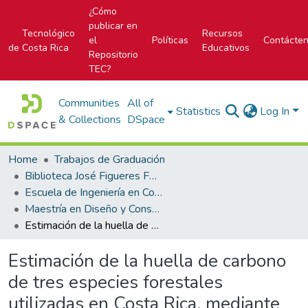
¿Cómo
publicar en
Tecnológico
Recursos
el
Políticas
Contácte
de Costa Rica
Educativos
Repositorio
TEC?
Communities
All of
Statistics
Log In
& Collections
DSpace
Home
Trabajos de Graduación
Biblioteca José Figueres Ferrer
Escuela de Ingeniería en Construcción
Maestría en Diseño y Construcción Sostenible
Estimación de la huella de carbono de tres especies forestales utilizadas en Costa Rica, mediante un enfoque de análisis de ciclo de vida
Estimación de la huella de carbono
de tres especies forestales
utilizadas en Costa Rica, mediante