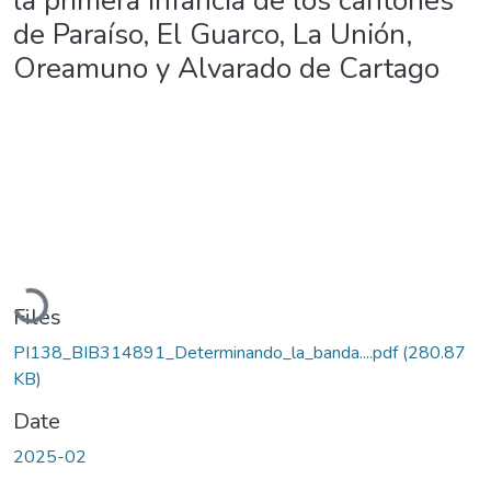
la primera infancia de los cantones
de Paraíso, El Guarco, La Unión,
Oreamuno y Alvarado de Cartago
Loading...
Files
PI138_BIB314891_Determinando_la_banda....pdf
(280.87
KB)
Date
2025-02