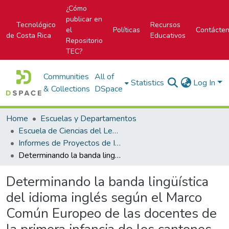
¿Cómo
publicar en
Tecnológico
Recursos
el
Políticas
Contácte
de Costa Rica
Educativos
Repositorio
TEC?
Communities
All of
Statistics
Log In
& Collections
DSpace
Home
Escuelas y Departamentos
Escuela de Ciencias del Lenguaje
Informes de Proyectos de Investigación
Determinando la banda lingüística del idioma inglés según el Marco Común Europeo de las docentes de la primera infancia de los cantones de Paraíso, El Guarco, La Unión, Oreamuno y Alvarado de Cartago
Determinando la banda lingüística
del idioma inglés según el Marco
Común Europeo de las docentes de