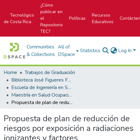
¿Cómo
publicar en
Tecnológico
Recursos
el
Políticas
Contácte
de Costa Rica
Educativos
Repositorio
TEC?
Communities
All of
Statistics
Log In
& Collections
DSpace
Home
Trabajos de Graduación
Biblioteca José Figueres Ferrer
Escuela de Ingeniería en Seguridad Laboral e Higiene Ambiental
Maestría en Salud Ocupacional con énfasis en Higiene Ambiental
Propuesta de plan de reducción de riesgos por exposición a radiaciones ionizantes y factores disergonómicos en el puesto de inspección de pasajeros, en la estación de supervisión P15 del Aeropuerto Internacional Juan Santamaría (AIJSM)
Propuesta de plan de reducción de
riesgos por exposición a radiaciones
ionizantes y factores