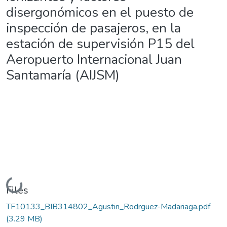
disergonómicos en el puesto de
inspección de pasajeros, en la
estación de supervisión P15 del
Aeropuerto Internacional Juan
Santamaría (AIJSM)
Loading...
Files
TF10133_BIB314802_Agustin_Rodrguez-Madariaga.pdf
(3.29 MB)