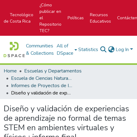
¿Cómo
publicar en
Tecnológico
Recursos
el
Políticas
Contácte
de Costa Rica
Educativos
Repositorio
TEC?
Communities
All of
Statistics
Log In
& Collections
DSpace
Home
Escuelas y Departamentos
Escuela de Ciencias Naturales y Exactas
Informes de Proyectos de Investigación
Diseño y validación de experiencias de aprendizaje no formal de temas STEM en ambientes virtuales y físicos : informe final
Diseño y validación de experiencias
de aprendizaje no formal de temas
STEM en ambientes virtuales y