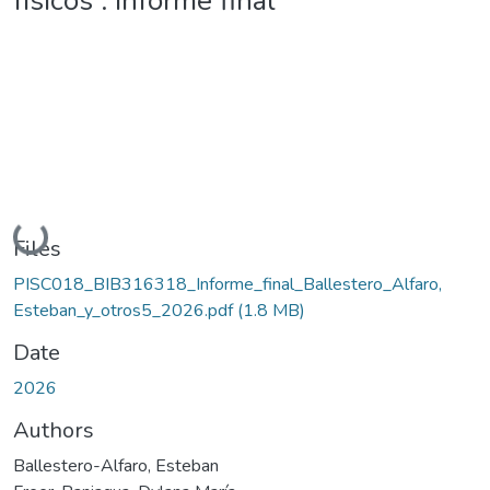
físicos : informe final
Loading...
Files
PISC018_BIB316318_Informe_final_Ballestero_Alfaro,
Esteban_y_otros5_2026.pdf
(1.8 MB)
Date
2026
Authors
Ballestero-Alfaro, Esteban