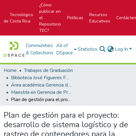
¿Cómo
publicar en
Tecnológico
Recursos
el
Políticas
Contácte
de Costa Rica
Educativos
Repositorio
TEC?
Communities
All of
Statistics
Log In
& Collections
DSpace
Home
Trabajos de Graduación
Biblioteca José Figueres Ferrer
Área académica Gerencia de Proyectos
Maestría en Gerencia de Proyectos
Plan de gestión para el proyecto: desarrollo de sistema logístico y de rastreo de contenedores para la empresa Got Trash Dumpster Rental
Plan de gestión para el proyecto:
desarrollo de sistema logístico y de
rastreo de contenedores para la