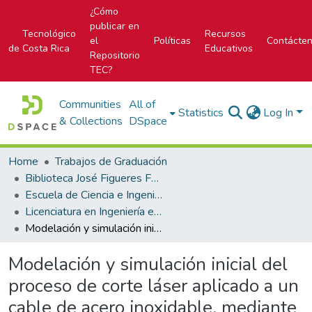
¿Cómo
publicar en
Tecnológico
Recursos
el
Políticas
Contácte
de Costa Rica
Educativos
Repositorio
TEC?
Communities
All of
Statistics
Log In
& Collections
DSpace
Home
Trabajos de Graduación
Biblioteca José Figueres Ferrer
Escuela de Ciencia e Ingeniería de los Materiales
Licenciatura en Ingeniería en Materiales
Modelación y simulación inicial del proceso de corte láser aplicado a un cable de acero inoxidable, mediante el uso del software COMSOL Multiphysics
Modelación y simulación inicial del
proceso de corte láser aplicado a un
cable de acero inoxidable, mediante