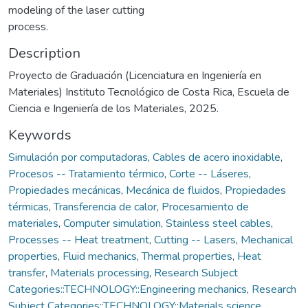
modeling of the laser cutting
process.
Description
Proyecto de Graduación (Licenciatura en Ingeniería en
Materiales) Instituto Tecnológico de Costa Rica, Escuela de
Ciencia e Ingeniería de los Materiales, 2025.
Keywords
Simulación por computadoras
,
Cables de acero inoxidable
,
Procesos -- Tratamiento térmico
,
Corte -- Láseres
,
Propiedades mecánicas
,
Mecánica de fluidos
,
Propiedades
térmicas
,
Transferencia de calor
,
Procesamiento de
materiales
,
Computer simulation
,
Stainless steel cables
,
Processes -- Heat treatment
,
Cutting -- Lasers
,
Mechanical
properties
,
Fluid mechanics
,
Thermal properties
,
Heat
transfer
,
Materials processing
,
Research Subject
Categories::TECHNOLOGY::Engineering mechanics
,
Research
Subject Categories::TECHNOLOGY::Materials science