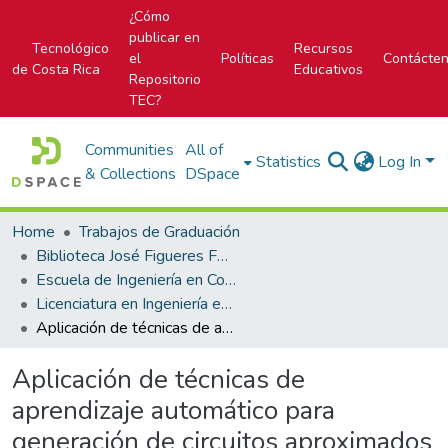
¿Cómo
publicar en
Tecnológico
Recursos
el
Políticas
Contácte
de Costa Rica
Educativos
Repositorio
TEC?
Communities
All of
Statistics
Log In
& Collections
DSpace
Home
Trabajos de Graduación
Biblioteca José Figueres Ferrer
Escuela de Ingeniería en Computadores (antes era Área Académica Ingeniería en Computadores)
Licenciatura en Ingeniería en Computadores
Aplicación de técnicas de aprendizaje automático para generación de circuitos aproximados
Aplicación de técnicas de
aprendizaje automático para
generación de circuitos aproximados