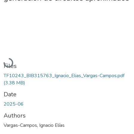
Loading...
Files
TF10243_BIB315763_Ignacio_Elias_Vargas-Campos.pdf
(3.38 MB)
Date
2025-06
Authors
Vargas-Campos, Ignacio Elías