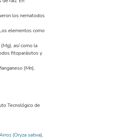
 de raíz. En
fueron los nematodos
. Los elementos como
 (Mg), así como la
odos fitoparásitos y
 Manganeso (Mn),
tuto Tecnológico de
Arroz (Oryza sativa)
,