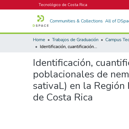
Tecnológico de Costa Rica
Communities & Collections
All of DSpa
Home
Trabajos de Graduación
Identificación, cuantificación y caracterización de densidades poblacionales de nemátodos asociados al cultivo del arroz (Oryza sativaL) en la Región Huetar Norte (Cantones de los Chiles y San Carlos) de Costa Rica
Identificación, cuanti
poblacionales de nemá
sativaL) en la Región
de Costa Rica