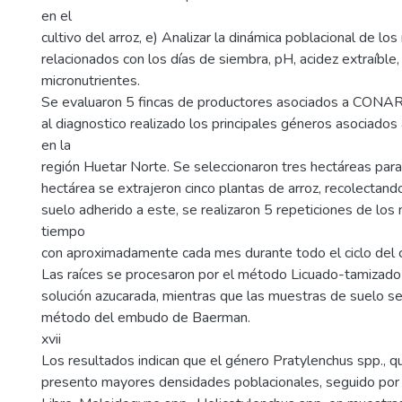
en el
cultivo del arroz, e) Analizar la dinámica poblacional de l
relacionados con los días de siembra, pH, acidez extraíble
micronutrientes.
Se evaluaron 5 fincas de productores asociados a CONA
al diagnostico realizado los principales géneros asociados 
en la
región Huetar Norte. Se seleccionaron tres hectáreas para 
hectárea se extrajeron cinco plantas de arroz, recolectando
suelo adherido a este, se realizaron 5 repeticiones de los
tiempo
con aproximadamente cada mes durante todo el ciclo del c
Las raíces se procesaron por el método Licuado-tamizado
solución azucarada, mientras que las muestras de suelo se
método del embudo de Baerman.
xvii
Los resultados indican que el género Pratylenchus spp., q
presento mayores densidades poblacionales, seguido po