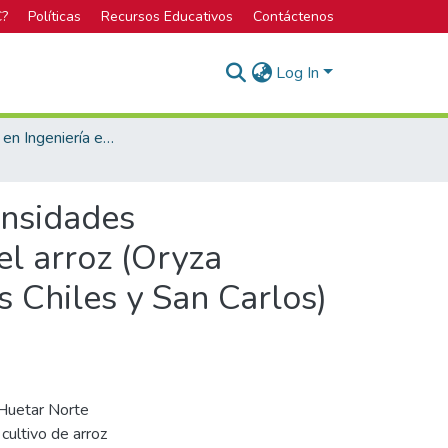
C?
Políticas
Recursos Educativos
Contáctenos
Log In
Licenciatura en Ingeniería en Agronomía
densidades
el arroz (Oryza
s Chiles y San Carlos)
 Huetar Norte
cultivo de arroz