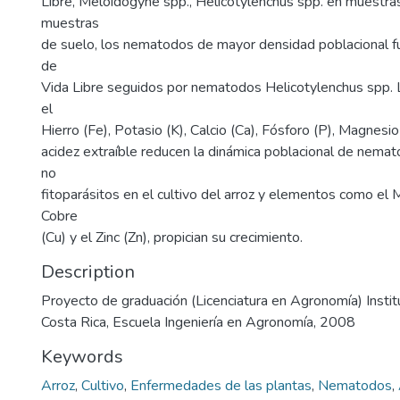
Libre, Meloidogyne spp., Helicotylenchus spp. en muestras
muestras
de suelo, los nematodos de mayor densidad poblacional 
de
Vida Libre seguidos por nematodos Helicotylenchus spp
el
Hierro (Fe), Potasio (K), Calcio (Ca), Fósforo (P), Magnesio
acidez extraíble reducen la dinámica poblacional de nemat
no
fitoparásitos en el cultivo del arroz y elementos como el
Cobre
(Cu) y el Zinc (Zn), propician su crecimiento.
Description
Proyecto de graduación (Licenciatura en Agronomía) Insti
Costa Rica, Escuela Ingeniería en Agronomía, 2008
Keywords
Arroz
,
Cultivo
,
Enfermedades de las plantas
,
Nematodos
,