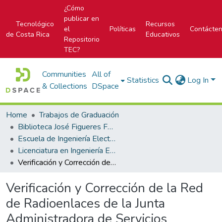
¿Cómo
publicar en
Tecnológico
Recursos
el
Políticas
Contácte
de Costa Rica
Educativos
Repositorio
TEC?
Communities
All of
Statistics
Log In
& Collections
DSpace
Home
Trabajos de Graduación
Biblioteca José Figueres Ferrer
Escuela de Ingeniería Electrónica
Licenciatura en Ingeniería Electrónica
Verificación y Corrección de la Red de Radioenlaces de la Junta Administradora de Servicios Eléctricos de Cartago (JASEC)
Verificación y Corrección de la Red
de Radioenlaces de la Junta
Administradora de Servicios