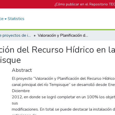
¿Cómo publicar en el Repositorio TE
ce
Statistics
Informes de proyectos de investigación
Valoración y Planificación del Recurso Hídrico en la cuenca alta y canal principal del río Tempisque
ción del Recurso Hídrico en l
pisque
Abstract
El proyecto “Valoración y Planificación del Recurso Hídrico
canal principal del río Tempisque” se desarrolló desde E
Diciembre
2012, en donde se logró completar en un 100% los objet
sus
modificaciones. En total se puede destacar la instalación 