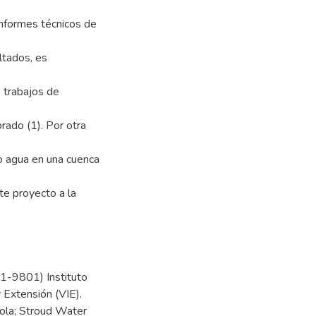
 informes técnicos de
ltados, es
6 trabajos de
orado (1). Por otra
so agua en una cuenca
te proyecto a la
1-9801) Instituto
y Extensión (VIE).
cola; Stroud Water