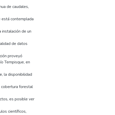
nua de caudales,
e está contemplada
 instalación de un
alidad de datos
ación proveyó
Río Tempisque, en
, la disponibilidad
 cobertura forestal
ctos, es posible ver
os científicos,