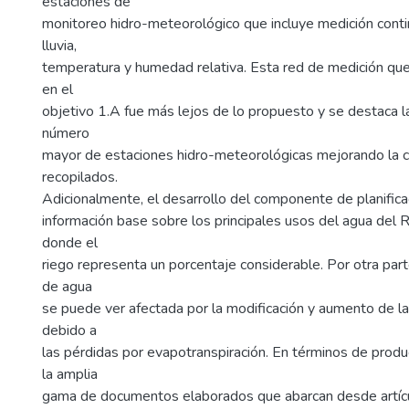
estaciones de
monitoreo hidro-meteorológico que incluye medición conti
lluvia,
temperatura y humedad relativa. Esta red de medición qu
en el
objetivo 1.A fue más lejos de lo propuesto y se destaca la
número
mayor de estaciones hidro-meteorológicas mejorando la c
recopilados.
Adicionalmente, el desarrollo del componente de planific
información base sobre los principales usos del agua del 
donde el
riego representa un porcentaje considerable. Por otra parte
de agua
se puede ver afectada por la modificación y aumento de la
debido a
las pérdidas por evapotranspiración. En términos de produ
la amplia
gama de documentos elaborados que abarcan desde artícul