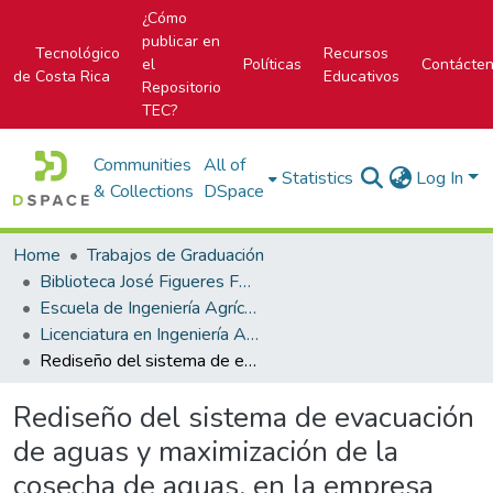
¿Cómo
publicar en
Tecnológico
Recursos
el
Políticas
Contácte
de Costa Rica
Educativos
Repositorio
TEC?
Communities
All of
Statistics
Log In
& Collections
DSpace
Home
Trabajos de Graduación
Biblioteca José Figueres Ferrer
Escuela de Ingeniería Agrícola
Licenciatura en Ingeniería Agrícola
Rediseño del sistema de evacuación de aguas y maximización de la cosecha de aguas, en la empresa Plantas y Flores Ornamentales C.A.B.H.S.A, Llano Grande, Cartago.
Rediseño del sistema de evacuación
de aguas y maximización de la
cosecha de aguas, en la empresa