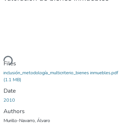
ding...
Files
inclusión_metodología_multicriterio_bienes inmuebles.pdf
(1.1 MB)
Date
2010
Authors
Murillo-Navarro, Álvaro