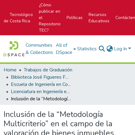
¿Cómo
publicar en
Tecnológico
Recursos
el
Políticas
Contácte
de Costa Rica
Educativos
Repositorio
TEC?
Communities
All of
Statistics
Log In
& Collections
DSpace
Home
Trabajos de Graduación
Biblioteca José Figueres Ferrer
Escuela de Ingeniería en Construcción
Licenciatura en Ingeniería en Construcción
Inclusión de la “Metodología Multicriterio” en el campo de la valoración de bienes inmuebles
Inclusión de la “Metodología
Multicriterio” en el campo de la
valoración de bienes inmuebles