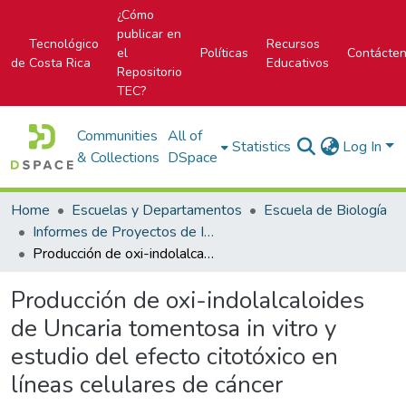
¿Cómo
publicar en
Tecnológico
Recursos
el
Políticas
Contácte
de Costa Rica
Educativos
Repositorio
TEC?
Communities
All of
Statistics
Log In
& Collections
DSpace
Home
Escuelas y Departamentos
Escuela de Biología
Informes de Proyectos de Investigación
Producción de oxi-indolalcaloides de Uncaria tomentosa in vitro y estudio del efecto citotóxico en líneas celulares de cáncer
Producción de oxi-indolalcaloides
de Uncaria tomentosa in vitro y
estudio del efecto citotóxico en
líneas celulares de cáncer