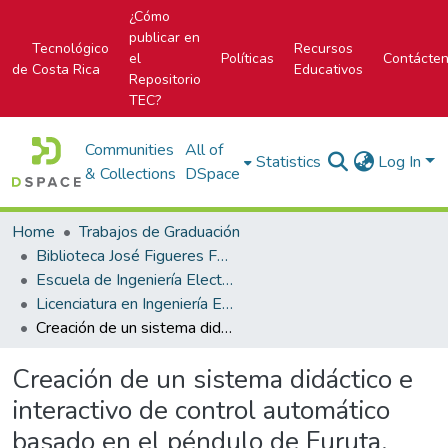
¿Cómo
publicar en
Tecnológico
Recursos
el
Políticas
Contácte
de Costa Rica
Educativos
Repositorio
TEC?
Communities
All of
Statistics
Log In
& Collections
DSpace
Home
Trabajos de Graduación
Biblioteca José Figueres Ferrer
Escuela de Ingeniería Electrónica
Licenciatura en Ingeniería Electrónica
Creación de un sistema didáctico e interactivo de control automático basado en el péndulo de Furuta.
Creación de un sistema didáctico e
interactivo de control automático
basado en el péndulo de Furuta.