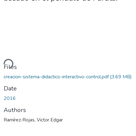
ding...
Files
creacion-sistema-didactico-interactivo-control.pdf
(3.69 MB)
Date
2016
Authors
Ramírez-Rojas, Victor Edgar