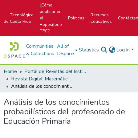
¿Cómo
publicar en
Tecnológico
Recursos
el
Políticas
Contácte
de Costa Rica
Educativos
Repositorio
TEC?
Communities
All of
Statistics
Log In
& Collections
DSpace
Home
Portal de Revistas del Instituto Tecnológico de Costa Rica
Revista Digital: Matemática, Educación e Internet
Análisis de los conocimientos probabilísticos del profesorado de Educación Primaria
Análisis de los conocimientos
probabilísticos del profesorado de
Educación Primaria