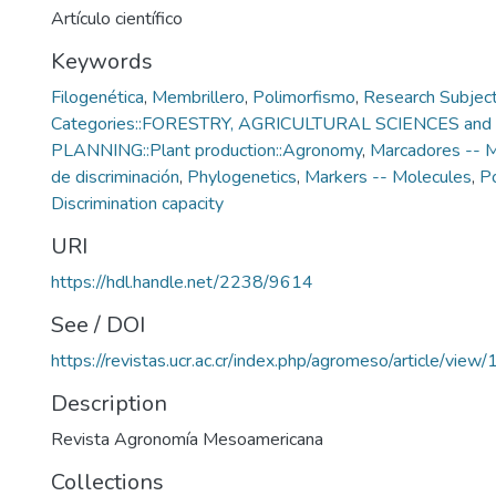
Artículo científico
Keywords
Filogenética
,
Membrillero
,
Polimorfismo
,
Research Subjec
Categories::FORESTRY, AGRICULTURAL SCIENCES a
PLANNING::Plant production::Agronomy
,
Marcadores -- 
de discriminación
,
Phylogenetics
,
Markers -- Molecules
,
P
Discrimination capacity
URI
https://hdl.handle.net/2238/9614
See / DOI
https://revistas.ucr.ac.cr/index.php/agromeso/article/vie
Description
Revista Agronomía Mesoamericana
Collections