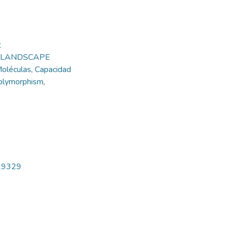
t
nd LANDSCAPE
Moléculas
,
Capacidad
olymorphism
,
w/19329