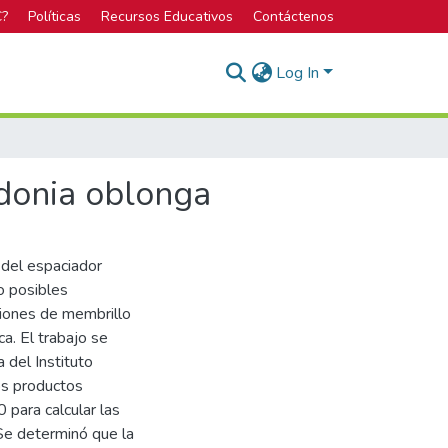
C?
Políticas
Recursos Educativos
Contáctenos
Log In
ydonia oblonga
 del espaciador
o posibles
siones de membrillo
a. El trabajo se
 del Instituto
os productos
 para calcular las
Se determinó que la