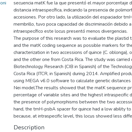
oni
secuencia matK fue la que presentó el mayor porcentaje de
distancia intraespecífica, indicando la presencia de polimo
accesiones. Por otro lado, la utilización del espaciador tr
membrillo, tuvo poca capacidad de discriminación debido a 
intraespecífico este locus presentó menos divergencias.
The purpose of this research was to evaluate the plastid
and the matK coding sequence as possible markers for th
characterization in two accessions of quince (C. oblonga),
and the other one from Costa Rica. The study was carried 
Biotechnology Research (CIB in Spanish) of the Technologic
Costa Rica (ITCR, in Spanish) during 2014. Amplified pro
using MEGA v6.0 software to calculate genetic distances
Nei model.The results showed that the matK sequence pr
percentage of variable sites and the highest intraspecific 
the presence of polymorphisms between the two accessio
hand, the trnH-psbA spacer for quince had a low ability to
because, at intraspecific level, this locus showed less diff
Description