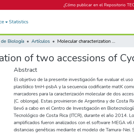
¿Cómo publicar en el Repositorio TE
ce
Statistics
 de Biología
Artículos
Molecular characterization of two accessions of Cydonia oblonga
ation of two accessions of C
Abstract
El objetivo de la presente investigación fue evaluar el uso
plastídico trnH-psbA y la secuencia codificante matK com
marcadores para la caracterización molecular de dos acce
(C. oblonga). Estas provinieron de Argentina y de Costa Ric
llevó a cabo en el Centro de Investigación en Biotecnología
Tecnológico de Costa Rica (ITCR), durante el año 2014. L
amplificados fueron analizados con el software MEGA v6.0
distancias genéticas mediante el modelo de Tamura-Nei. 