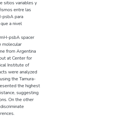
 sitios variables y
rfismos entre las
nH-psbA para
que a nivel
 trnH-psbA spacer
e molecular
 one from Argentina
out at Center for
al Institute of
ducts were analyzed
 using the Tamura-
esented the highest
distance, suggesting
ns. On the other
 discriminate
erences.