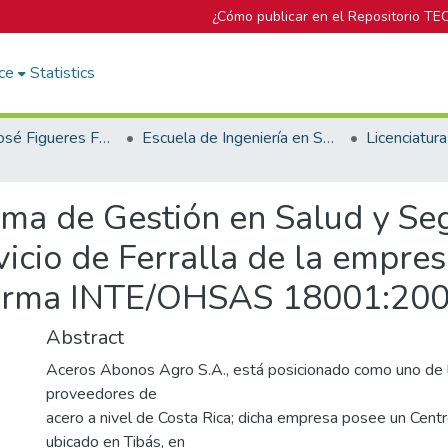
¿Cómo publicar en el Repositorio TE
ce
Statistics
Biblioteca José Figueres Ferrer
Escuela de Ingeniería en Seguridad Laboral e Higiene Ambiental
ema de Gestión en Salud y Se
vicio de Ferralla de la empr
norma INTE/OHSAS 18001:20
Abstract
Aceros Abonos Agro S.A., está posicionado como uno de 
proveedores de
acero a nivel de Costa Rica; dicha empresa posee un Centr
ubicado en Tibás, en