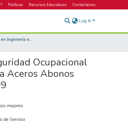
C?
Políticas
Recursos Educativos
Contáctenos
Log In
Licenciatura en Ingeniería en Seguridad Laboral e Higiene Ambiental
guridad Ocupacional
esa Aceros Abonos
09
los mejores
o de Servicio