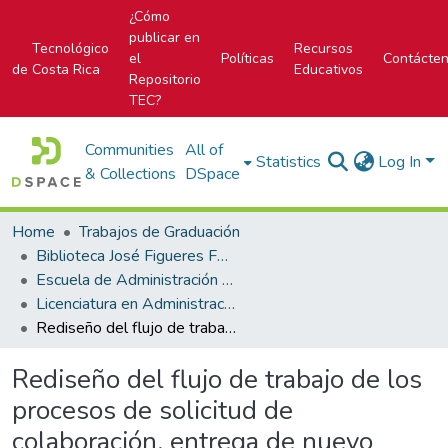
¿Cómo
publicar en
Tecnológico
Recursos
el
Políticas
Contácte
de Costa Rica
Educativos
Repositorio
TEC?
Communities
All of
Statistics
Log In
& Collections
DSpace
Home
Trabajos de Graduación
Biblioteca José Figueres Ferrer
Escuela de Administración de Tecnologías de Información (antes era Área Académica de Administración de Tecnologías de Información)
Licenciatura en Administración de Tecnología de Información
Rediseño del flujo de trabajo de los procesos de solicitud de colaboración, entrega de nuevo paquete de servicio, manejo de defectos y gestión de estado DEFCON mediante el uso de un motor de automatización de flujos de trabajo basado en el enfoque sistemático Business Process Management
Rediseño del flujo de trabajo de los
procesos de solicitud de
colaboración, entrega de nuevo