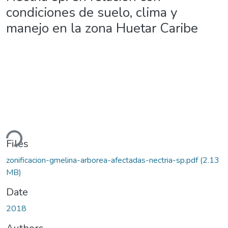
condiciones de suelo, clima y
manejo en la zona Huetar Caribe
ding...
Files
zonificacion-gmelina-arborea-afectadas-nectria-sp.pdf
(2.13
MB)
Date
2018