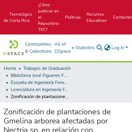
¿Cómo
publicar en
Tecnológico
Recursos
el
Políticas
Contácte
de Costa Rica
Educativos
Repositorio
TEC?
Communities
All of
Statistics
Log In
& Collections
DSpace
Home
Trabajos de Graduación
Biblioteca José Figueres Ferrer
Escuela de Ingeniería Forestal
Licenciatura en Ingeniería Forestal
Zonificación de plantaciones de Gmelina arborea afectadas por Nectria sp. en relación con condiciones de suelo, clima y manejo en la zona Huetar Caribe
Zonificación de plantaciones de
Gmelina arborea afectadas por
Nectria sp. en relación con