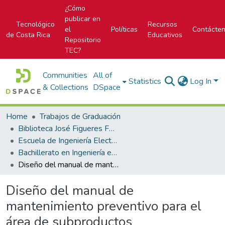
¿Cómo
publicar en
Tecnológico
Recursos
el
Políticas
Contácte
de Costa Rica
Educativos
Repositorio
TEC?
Communities
All of
Statistics
Log In
& Collections
DSpace
Home
Trabajos de Graduación
Biblioteca José Figueres Ferrer
Escuela de Ingeniería Electromecánica
Bachillerato en Ingeniería en Mantenimiento Industrial
Diseño del manual de mantenimiento preventivo para el área de subproductos
Diseño del manual de
mantenimiento preventivo para el
área de subproductos