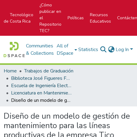
¿Cómo
publicar en
Tecnológico
Recursos
el
Políticas
Contácte
de Costa Rica
Educativos
Repositorio
TEC?
Communities
All of
Statistics
Log In
& Collections
DSpace
Home
Trabajos de Graduación
Biblioteca José Figueres Ferrer
Escuela de Ingeniería Electromecánica
Licenciatura en Mantenimiento Industrial
Diseño de un modelo de gestión de mantenimiento para las líneas productivas de la empresa Tico Electronics del Coyol de Alajuela
Diseño de un modelo de gestión de
mantenimiento para las líneas
productivas de la empresa Tico