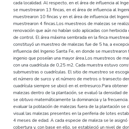
cada localidad. Al respecto, en el área de influencia al In
se muestrearon 13 fincas, en el área de influencia al Ingen
muestrearon 10 fincas y en el área de influencia del Ingen
muestrearon 4 fincas.Los muestreos de malezas se realiz
renovación que aún no habían sido aplicadas con herbicida
de control. El área máxima sembrada en la finca muestreada
constituyó un muestreo de malezas fue de 5 ha, a excepci
influencia del Ingenio Santa Fe, en donde se muestrearon 
ingenio que poseían una mayor área.Los muestreos de mal
con una cuadrícula de 0,25 m2. Cada muestra estuvo const
submuestras o cuadrículas. El sitio de muestreo se escogi
el número de surco y el número de metros o transecto den
cuadrícula siempre se ubicó en el entresurco.Para obtener
malezas dentro de la plantación, se evaluó la densidad d
se obtuvo matemáticamente la dominancia y la frecuencia. 
evaluar la población de malezas fuera de la plantación se
visual las malezas presentes en la periferia de lotes est
4 meses de edad. A cada especie de maleza se le asignó 
cobertura y, con base en ello, se estableció un nivel de dom