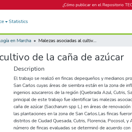
¿Cómo publicar en el Repositorio TE
ce
Statistics
logía en Marcha
Malezas asociadas al cultivo de la caña de azúcar
cultivo de la caña de azúcar
Description
El trabajo se realizó en fincas depequeños y medianos pr
San Carlos cuyas áreas de siembra están en la zona de inf
ingenios azucareros de la región (Quebrada Azul, Cutris, Sa
principal de este trabajo fue identificar las malezas asociad
caña de azúcar (Saccharum spp L.) en áreas de renovación y
las plantaciones en la zona de San Carlos.Las fincas fuero
distritos de Ciudad Quesada, Cutris, Florencia, Pocosol, y 
número de fincas evaluadas se determinó de acuerdo con