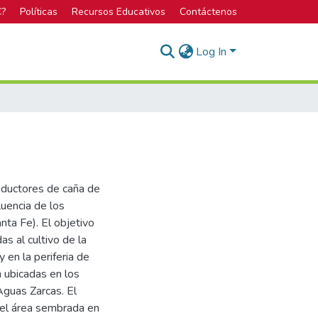
C?
Políticas
Recursos Educativos
Contáctenos
Log In
oductores de caña de
luencia de los
nta Fe). El objetivo
as al cultivo de la
 en la periferia de
n ubicadas en los
Aguas Zarcas. El
 el área sembrada en