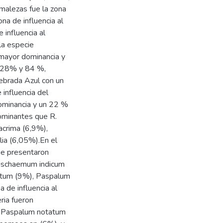
malezas fue la zona
na de influencia al
 influencia al
la especie
 mayor dominancia y
un 28% y 84 %,
uebrada Azul con un
influencia del
ominancia y un 22 %
ominantes que R.
acrima (6,9%),
lia (6,05%).En el
ue presentaron
n Ischaemum indicum
tatum (9%), Paspalum
 de influencia al
ria fueron
, Paspalum notatum