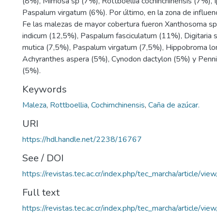
(8%), Mimosa sp (7%), Rottboellia cochinchinensis (7%),
Paspalum virgatum (6%). Por último, en la zona de influenc
Fe las malezas de mayor cobertura fueron Xanthosoma s
indicum (12,5%), Paspalum fasciculatum (11%), Digitaria s
mutica (7,5%), Paspalum virgatum (7,5%), Hippobroma lon
Achyranthes aspera (5%), Cynodon dactylon (5%) y Pen
(5%).
Keywords
Maleza
,
Rottboellia
,
Cochimchinensis
,
Caña de azúcar.
URI
https://hdl.handle.net/2238/16767
See / DOI
https://revistas.tec.ac.cr/index.php/tec_marcha/article/vi
Full text
https://revistas.tec.ac.cr/index.php/tec_marcha/article/v