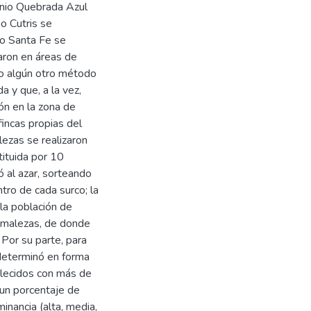
genio Quebrada Azul
io Cutris se
io Santa Fe se
aron en áreas de
 o algún otro método
 y que, a la vez,
ón en la zona de
fincas propias del
ezas se realizaron
ituida por 10
ó al azar, sorteando
tro de cada surco; la
 la población de
e malezas, de donde
Por su parte, para
 determinó en forma
ablecidos con más de
un porcentaje de
inancia (alta, media,