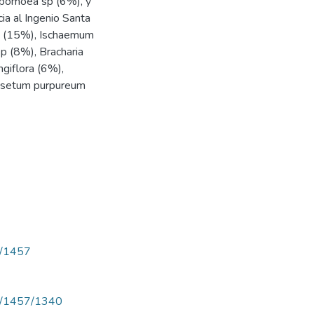
 Ipomoea sp (6%), y
ia al Ingenio Santa
p (15%), Ischaemum
p (8%), Bracharia
giflora (6%),
nisetum purpureum
ew/1457
iew/1457/1340