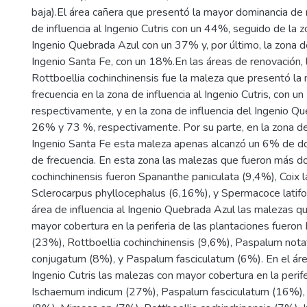
baja).El área cañera que presentó la mayor dominancia de 
de influencia al Ingenio Cutris con un 44%, seguido de la zo
Ingenio Quebrada Azul con un 37% y, por último, la zona de
Ingenio Santa Fe, con un 18%.En las áreas de renovación, 
Rottboellia cochinchinensis fue la maleza que presentó la
frecuencia en la zona de influencia al Ingenio Cutris, con 
respectivamente, y en la zona de influencia del Ingenio Q
26% y 73 %, respectivamente. Por su parte, en la zona de 
Ingenio Santa Fe esta maleza apenas alcanzó un 6% de d
de frecuencia. En esta zona las malezas que fueron más d
cochinchinensis fueron Spananthe paniculata (9,4%), Coix l
Sclerocarpus phyllocephalus (6,16%), y Spermacoce latifo
área de influencia al Ingenio Quebrada Azul las malezas q
mayor cobertura en la periferia de las plantaciones fuero
(23%), Rottboellia cochinchinensis (9,6%), Paspalum no
conjugatum (8%), y Paspalum fasciculatum (6%). En el área
Ingenio Cutris las malezas con mayor cobertura en la perife
Ischaemum indicum (27%), Paspalum fasciculatum (16%)