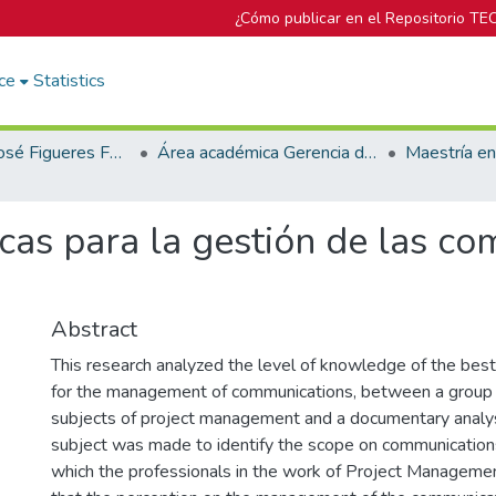
¿Cómo publicar en el Repositorio TE
ce
Statistics
Biblioteca José Figueres Ferrer
Área académica Gerencia de Proyectos
cas para la gestión de las co
Abstract
This research analyzed the level of knowledge of the bes
for the management of communications, between a group 
subjects of project management and a documentary analy
subject was made to identify the scope on communicati
which the professionals in the work of Project Managem