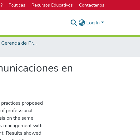
C?
Políticas
Recursos Educativos
Contáctenos
Log In
Maestría en Gerencia de Proyectos
municaciones en
t practices proposed
of professional
sis on the same
ons management with
ent. Results showed