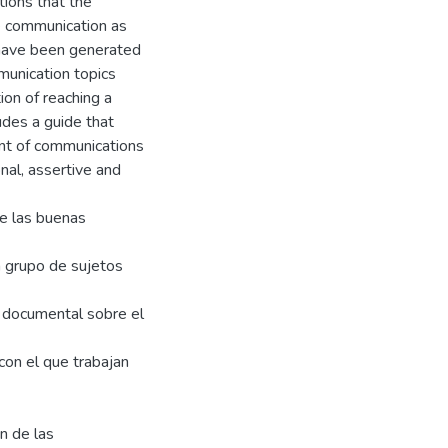
ions that the
he communication as
on have been generated
munication topics
ion of reaching a
udes a guide that
nt of communications
nal, assertive and
de las buenas
n grupo de sujetos
s documental sobre el
con el que trabajan
n de las