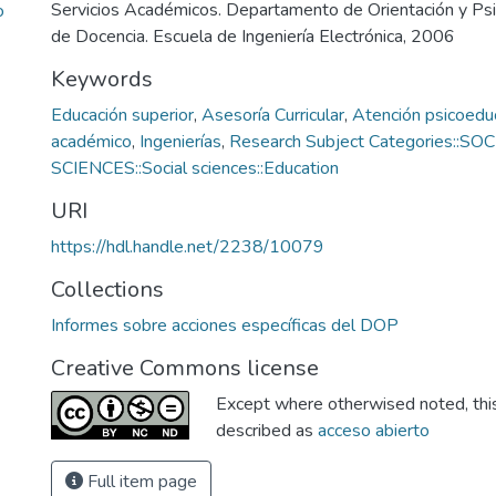
Servicios Académicos. Departamento de Orientación y Psic
o
de Docencia. Escuela de Ingeniería Electrónica, 2006
Keywords
Educación superior
,
Asesoría Curricular
,
Atención psicoedu
académico
,
Ingenierías
,
Research Subject Categories::SO
SCIENCES::Social sciences::Education
URI
https://hdl.handle.net/2238/10079
Collections
Informes sobre acciones específicas del DOP
Creative Commons license
Except where otherwised noted, this 
described as
acceso abierto
Full item page