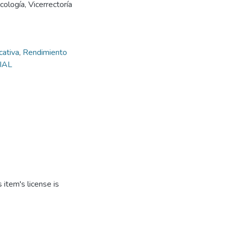
ología, Vicerrectoría
cativa
,
Rendimiento
CIAL
item's license is