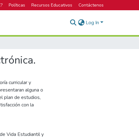
C?
Políticas
Recursos Educativos
Contáctenos
Log In
trónica.
ía curricular y
presentaran alguna o
el plan de estudios,
tisfacción con la
 de Vida Estudiantil y