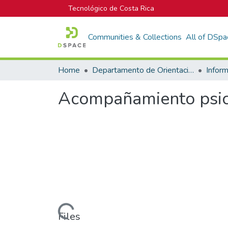
Tecnológico de Costa Rica
Communities & Collections
All of DSpa
Home
Departamento de Orientación y Psicología
Acompañamiento psico
Loading...
Files