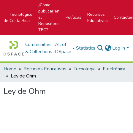
¿Cómo
publicar en
Tecnológico
Recursos
el
Políticas
Contácte
de Costa Rica
Educativos
Repositorio
TEC?
Communities
All of
Statistics
Log In
& Collections
DSpace
Home
Recursos Educativos
Tecnología
Electrónica
Ley de Ohm
Ley de Ohm