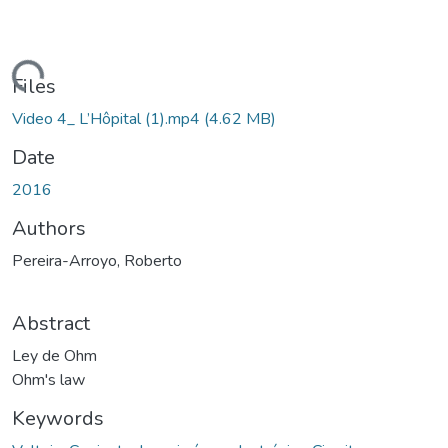
Loading...
Files
Video 4_ L’Hôpital (1).mp4
(4.62 MB)
Date
2016
Authors
Pereira-Arroyo, Roberto
Abstract
Ley de Ohm
Ohm's law
Keywords